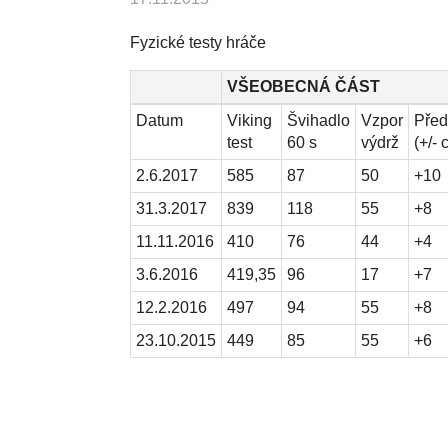
Fyzické testy hráče
VŠEOBECNÁ ČÁST
VŠEOBECNÁ ČÁST
Datum
Viking
Švihadlo
Vzpor
Před
test
60 s
výdrž
(+/- 
2.6.2017
585
87
50
+10
31.3.2017
839
118
55
+8
11.11.2016
410
76
44
+4
3.6.2016
419,35
96
17
+7
12.2.2016
497
94
55
+8
23.10.2015
449
85
55
+6