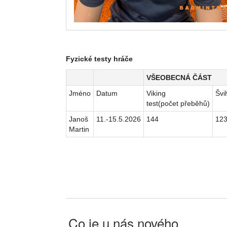
Fyzické testy hráče
VŠEOBECNÁ ČÁST
Jméno
Datum
Viking
Švi
test(počet přeběhů)
Janoš
11.-15.5.2026
144
12
Martin
Co je u nás nového