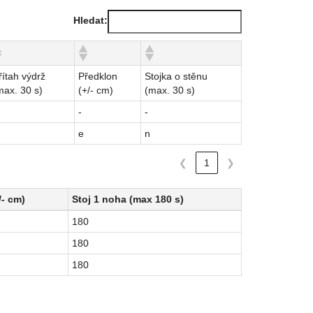
Hledat:
řítah výdrž
Předklon
Stojka o stěnu
max. 30 s)
(+/- cm)
(max. 30 s)
-
-
e
n
❮
1
❯
/- cm)
Stoj 1 noha (max 180 s)
/- cm)
Stoj 1 noha (max 180 s)
180
180
180