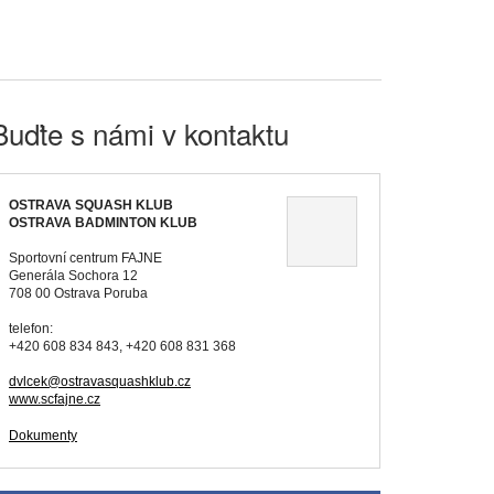
Buďte s námi v kontaktu
OSTRAVA SQUASH KLUB
OSTRAVA BADMINTON KLUB
Sportovní centrum FAJNE
Generála Sochora 12
708 00 Ostrava Poruba
telefon:
+420 608 834 843, +420 608 831 368
dvlcek@ostravasquashklub.cz
www.scfajne.cz
Dokumenty