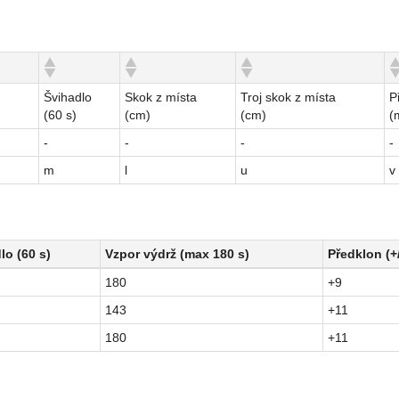
Švihadlo
Skok z místa
Troj skok z místa
P
(60 s)
(cm)
(cm)
(
-
-
-
-
m
l
u
v
lo (60 s)
Vzpor výdrž (max 180 s)
Předklon (+
lo (60 s)
Vzpor výdrž (max 180 s)
Předklon (+
180
+9
143
+11
180
+11