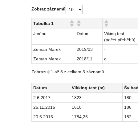
Zobraz záznamů
Tabulka 1
Jméno
Datum
Viking test
(počet přeběhů)
Zeman Marek
2019/03
-
Zeman Marek
2018/11
o
Zobrazuji 1 až 3 z celkem 3 záznamů
Datum
Vikking test (m)
Švihad
Datum
Vikking test (m)
Švihad
2.6.2017
1823
180
25.11.2016
1618
186
20.6.2016
1784,25
182