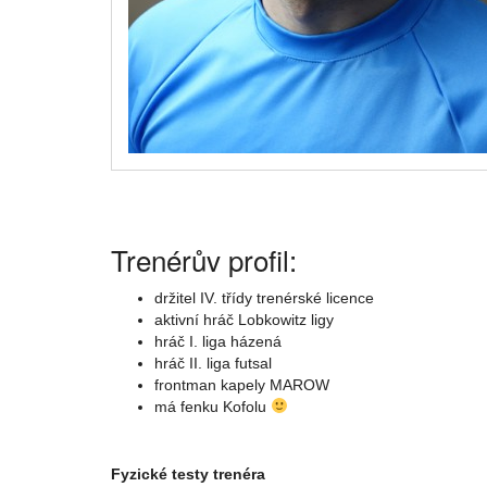
Trenérův profil:
držitel IV. třídy trenérské licence
aktivní hráč Lobkowitz ligy
hráč I. liga házená
hráč II. liga futsal
frontman kapely MAROW
má fenku Kofolu
Fyzické testy trenéra