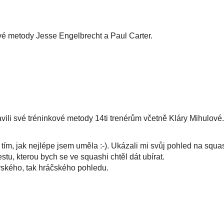
é metody Jesse Engelbrecht a Paul Carter.
avili své tréninkové metody 14ti trenérům včetně Kláry Mihulové.
 tím, jak nejlépe jsem uměla :-). Ukázali mi svůj pohled na squa
estu, kterou bych se ve squashi chtěl dát ubírat.
érského, tak hráčského pohledu.