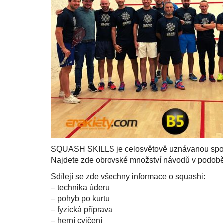
SQUASH SKILLS je celosvětově uznávanou společn
Najdete zde obrovské množství návodů v podobě 
Sdílejí se zde všechny informace o squashi:
– technika úderu
– pohyb po kurtu
– fyzická příprava
– herní cvičení