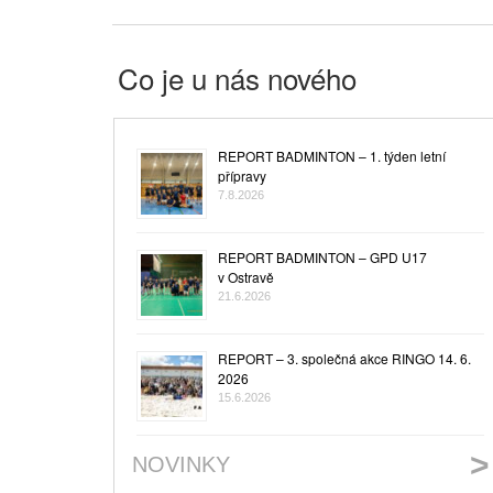
Co je u nás nového
REPORT BADMINTON – 1. týden letní
přípravy
7.8.2026
REPORT BADMINTON – GPD U17
v Ostravě
21.6.2026
REPORT – 3. společná akce RINGO 14. 6.
2026
15.6.2026
NOVINKY