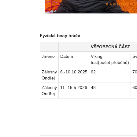
Fyzické testy hráče
VŠEOBECNÁ ČÁST
Jméno
Datum
Viking
Šv
test(počet přeběhů)
Zálesný
6.-10.10.2025
62
7
Ondřej
Zálesný
11.-15.5.2026
48
6
Ondřej