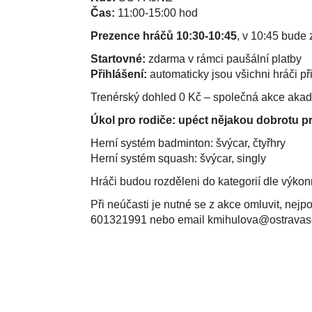
Čas:
11:00-15:00 hod
Prezence hráčů 10:30-10:45
, v 10:45 bude
Startovné:
zdarma v rámci paušální platby
Přihlášení:
automaticky jsou všichni hráči př
Trenérský dohled 0 Kč – společná akce aka
Úkol pro rodiče: upéct nějakou dobrotu 
Herní systém badminton: švýcar, čtyřhry
Herní systém squash: švýcar, singly
Hráči budou rozděleni do kategorií dle výkonno
Při neúčasti je nutné se z akce omluvit, nejp
601321991 nebo email kmihulova@ostravas