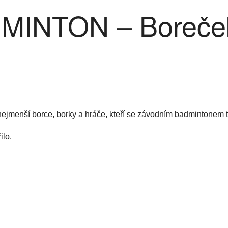
INTON – Boreček
 nejmenší borce, borky a hráče, kteří se závodním badmintonem 
ilo.