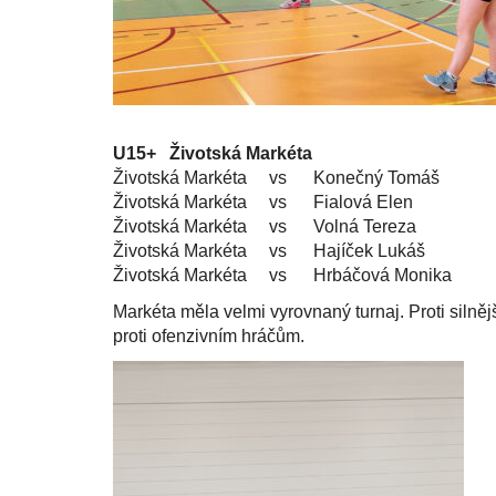
U15+ Životská Markéta
Životská Markéta vs Konečný Tomáš 0:2
Životská Markéta vs Fialová Elen 2:0
Životská Markéta vs Volná Tereza 2:0
Životská Markéta vs Hajíček Lukáš 0:2
Životská Markéta vs Hrbáčová Monika 2:0
Markéta měla velmi vyrovnaný turnaj. Proti silněj
proti ofenzivním hráčům.