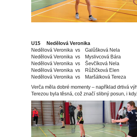
U15 Nedělová Veronika
Nedělová Veronika vs Galůšková Nela 2:
Nedělová Veronika vs Myslivcová Bára 1:
Nedělová Veronika vs Ševčíková Nela 2:
Nedělová Veronika vs Růžičková Elen 0:
Nedělová Veronika vs Maršálková Tereza 0
Verča měla dobré momenty – například drtivá výh
Terezou byla těsná, což značí slibný posun, i kd