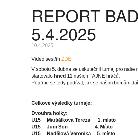
REPORT BADM
5.4.2025
10.4.2025
Video sestřih
ZDE
V sobotu 5. dubna se uskutečnil turnaj pro naše
startovalo
hned 11
našich FAJNE hráčů.
Pojďme se tedy podívat, jak se našim borcům dař
Celkové výsledky turnaje:
Dvouhra holky:
U15 Maršálková Tereza 1. místo
U15 Juni Son 4. Místo
U15 Nedělová Veronika 5. místo