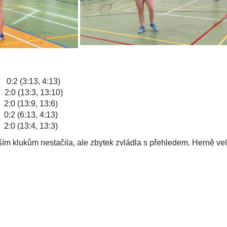
 (3:13, 4:13)
 (13:3, 13:10)
 (13:9, 13:6)
 (6:13, 4:13)
 (13:4, 13:3)
ším klukům nestačila, ale zbytek zvládla s přehledem. Herně vel