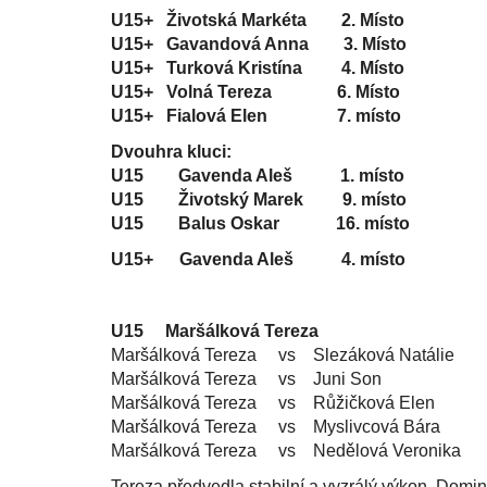
U15+ Životská Markéta 2. Místo
U15+ Gavandová Anna 3. Místo
U15+ Turková Kristína 4. Místo
U15+ Volná Tereza 6. Místo
U15+ Fialová Elen 7. místo
Dvouhra kluci:
U15 Gavenda Aleš 1. místo
U15 Životský Marek 9. místo
U15 Balus Oskar 16. místo
U15+ Gavenda Aleš 4. místo
U15
Maršálková Tereza
Maršálková Tereza vs Slezáková Natálie 2
Maršálková Tereza vs Juni Son 2:0 
Maršálková Tereza vs Růžičková Elen 1:
Maršálková Tereza vs Myslivcová Bára 2:
Maršálková Tereza vs Nedělová Veronika 2
Tereza předvedla stabilní a vyzrálý výkon. Domi