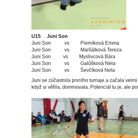
U15
Juni Son
Juni Son vs Pierníková Emma 2:0 
Juni Son vs Maršálková Tereza 0:2
Juni Son vs Myslivcová Bára 0:2 
Juni Son vs Galůšková Nela 0:2 
Juni Son vs Ševčíková Nela 2:0 
Juni se zúčastnila prvního turnaje a začala velm
když si věřila, dominovala. Potenciál tu je, ale p