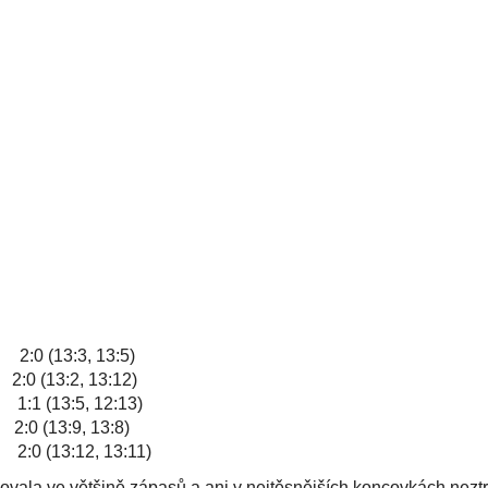
:0 (13:3, 13:5)
(13:2, 13:12)
1 (13:5, 12:13)
0 (13:9, 13:8)
:0 (13:12, 13:11)
novala ve většině zápasů a ani v nejtěsnějších koncovkách nezt